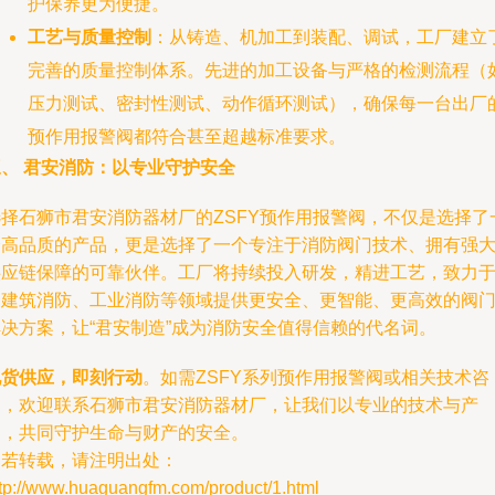
护保养更为便捷。
工艺与质量控制
：从铸造、机加工到装配、调试，工厂建立
完善的质量控制体系。先进的加工设备与严格的检测流程（
压力测试、密封性测试、动作循环测试），确保每一台出厂
预作用报警阀都符合甚至超越标准要求。
三、 君安消防：以专业守护安全
选择石狮市君安消防器材厂的ZSFY预作用报警阀，不仅是选择了
个高品质的产品，更是选择了一个专注于消防阀门技术、拥有强
供应链保障的可靠伙伴。工厂将持续投入研发，精进工艺，致力
为建筑消防、工业消防等领域提供更安全、更智能、更高效的阀
解决方案，让“君安制造”成为消防安全值得信赖的代名词。
现货供应，即刻行动
。如需ZSFY系列预作用报警阀或相关技术咨
询，欢迎联系石狮市君安消防器材厂，让我们以专业的技术与产
品，共同守护生命与财产的安全。
如若转载，请注明出处：
ttp://www.huaguangfm.com/product/1.html