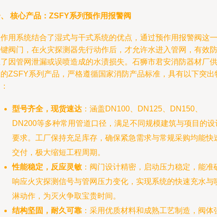
、 核心产品：ZSFY系列预作用报警阀
预作用系统结合了湿式与干式系统的优点，通过预作用报警阀这
关键阀门，在火灾探测器先行动作后，才允许水进入管网，有效
止了因管网泄漏或误喷造成的水渍损失。石狮市君安消防器材厂
应的ZSFY系列产品，严格遵循国家消防产品标准，具有以下突出
点：
型号齐全，现货速达
：涵盖DN100、DN125、DN150、
DN200等多种常用管道口径，满足不同规模建筑与项目的设
要求。工厂保持充足库存，确保紧急需求与常规采购均能快
交付，极大缩短工程周期。
性能稳定，反应灵敏
：阀门设计精密，启动压力稳定，能准
响应火灾探测信号与管网压力变化，实现系统的快速充水与
淋动作，为灭火争取宝贵时间。
结构坚固，耐久可靠
：采用优质材料和成熟工艺制造，阀体