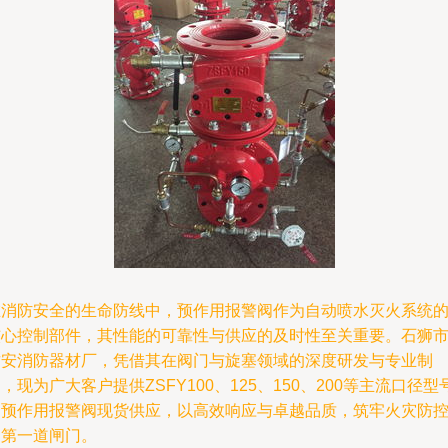
在消防安全的生命防线中，预作用报警阀作为自动喷水灭火系统
核心控制部件，其性能的可靠性与供应的及时性至关重要。石狮
君安消防器材厂，凭借其在阀门与旋塞领域的深度研发与专业制
，现为广大客户提供ZSFY100、125、150、200等主流口径型
的预作用报警阀现货供应，以高效响应与卓越品质，筑牢火灾防
的第一道闸门。