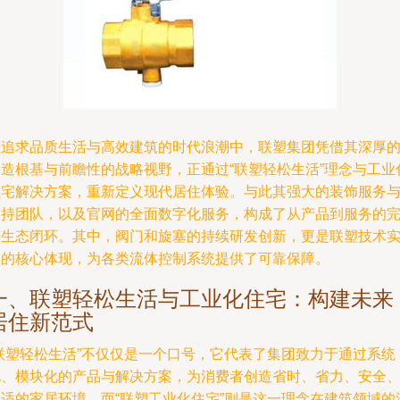
在追求品质生活与高效建筑的时代浪潮中，联塑集团凭借其深厚
制造根基与前瞻性的战略视野，正通过“联塑轻松生活”理念与工业
住宅解决方案，重新定义现代居住体验。与此其强大的装饰服务
支持团队，以及官网的全面数字化服务，构成了从产品到服务的
整生态闭环。其中，阀门和旋塞的持续研发创新，更是联塑技术
力的核心体现，为各类流体控制系统提供了可靠保障。
一、联塑轻松生活与工业化住宅：构建未来
居住新范式
“联塑轻松生活”不仅仅是一个口号，它代表了集团致力于通过系统
化、模块化的产品与解决方案，为消费者创造省时、省力、安全
舒适的家居环境。而“联塑工业化住宅”则是这一理念在建筑领域的