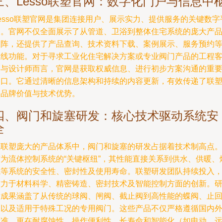
三、Lesso联塑官网：数字化门户与信息中
esso联塑官网是集团连接用户、展示实力、提供服务的关键数字
台。官网不仅全面展示了从管道、卫浴到整体住宅系统的庞大产
矩阵，还提供了产品查询、技术资料下载、案例展示、服务预约
在线功能。对于寻求工业化住宅解决方案或专业阀门产品的工程
户与设计师而言，官网是获取权威信息、进行初步方案沟通的重
窗口。它通过清晰的信息架构和持续的内容更新，有效传递了联
的品牌价值与技术优势。
四、阀门和旋塞研发：核心技术驱动系统安
全
在联塑庞大的产品体系中，阀门和旋塞的研发占据着技术制高点
作为流体控制系统的“关键枢纽”，其性能直接关系到供水、供暖、
气等系统的安全性、密封性及使用寿命。联塑研发团队持续投入
致力于材料科学、精密铸造、密封技术及智能控制方面的创新。
发成果涵盖了从传统的球阀、闸阀、截止阀到高性能的蝶阀、止
阀以及适用于特殊工况的专用阀门。这些产品不仅严格遵循国内
标准，更在耐腐蚀性、操作便利性、长寿命和智能化（如电动、