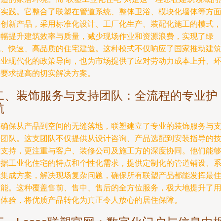
度实践。它整合了联塑在管道系统、整体卫浴、模块化墙体等方
的创新产品，采用标准化设计、工厂化生产、装配化施工的模式
大幅提升建筑效率与质量，减少现场作业和资源浪费，实现了绿
色、快速、高品质的住宅建造。这种模式不仅响应了国家推动建
产业现代化的政策导向，也为市场提供了应对劳动力成本上升、
保要求提高的切实解决方案。
二、装饰服务与支持团队：全流程的专业护
航
为确保从产品到空间的无缝落地，联塑建立了专业的装饰服务与
持团队。这支团队不仅提供从设计咨询、产品选配到安装指导的
术支持，更注重与客户、装修公司及施工方的深度协同。他们能
根据工业化住宅的特点和个性化需求，提供定制化的管道铺设、
统集成方案，解决现场复杂问题，确保所有联塑产品都能发挥最
性能。这种覆盖售前、售中、售后的全方位服务，极大地提升了
户体验，将优质产品转化为真正令人放心的居住保障。