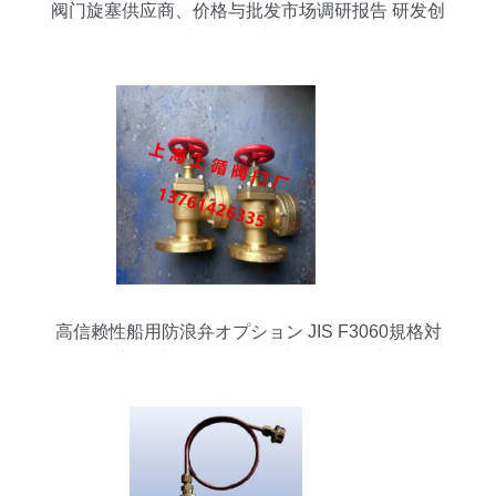
阀门旋塞供应商、价格与批发市场调研报告 研发创
新驱动行业发展
高信赖性船用防浪弁オプション JIS F3060規格対
応ダブル機能ヴァルブLR認証検討