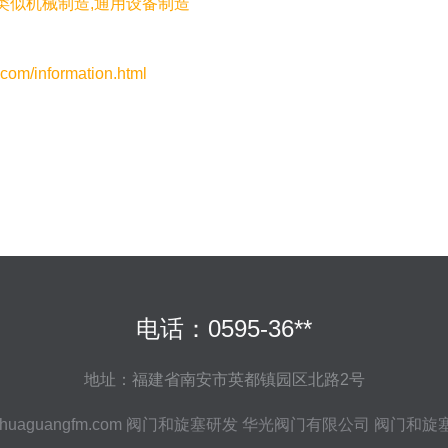
类似机械制造,通用设备制造
information.html
电话：0595-36**
地址：福建省南安市英都镇园区北路2号
huaguangfm.com
阀门和旋塞研发
华光阀门有限公司
阀门和旋