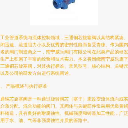
在工业管道系统与流体控制领域，三通铜芯旋塞阀以其结构紧凑
启闭迅速、流道阻力小以及优秀的密封性能而备受青睐。作为国
知名的阀门制造商之一，南宁威乐阀门有限公司在此类产品的研
与生产上积累了丰富的经验和技术实力。本文将围绕南宁威乐旗
的三通铜芯旋塞阀，对其执行标准、常见型号、核心结构、关键
寸以及公司的研发方向进行系统阐述。
、 产品概述与执行标准
三通铜芯旋塞阀是一种通过旋转阀芯（塞子）来改变流体流向或
现介质分配、混合功能的阀门。其阀体与关键部件常采用优质黄
材料铸造，具有良好的耐腐蚀性、机械强度和铸造加工性能，广
应用于水、油、气等非强腐蚀性介质的管路中。