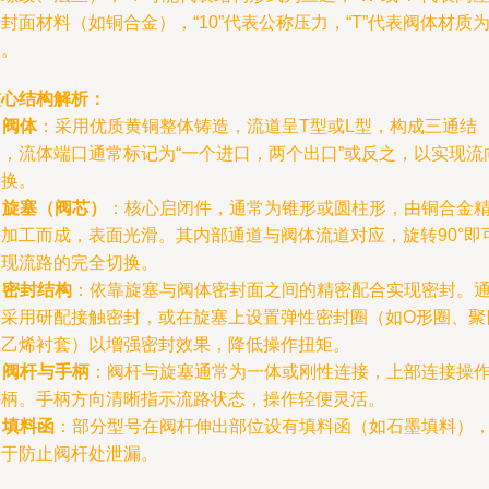
封面材料（如铜合金），“10”代表公称压力，“T”代表阀体材质
铜。
核心结构解析：
.
阀体
：采用优质黄铜整体铸造，流道呈T型或L型，构成三通结
构，流体端口通常标记为“一个进口，两个出口”或反之，以实现流
切换。
.
旋塞（阀芯）
：核心启闭件，通常为锥形或圆柱形，由铜合金
密加工而成，表面光滑。其内部通道与阀体流道对应，旋转90°即
实现流路的完全切换。
.
密封结构
：依靠旋塞与阀体密封面之间的精密配合实现密封。
常采用研配接触密封，或在旋塞上设置弹性密封圈（如O形圈、聚
氟乙烯衬套）以增强密封效果，降低操作扭矩。
.
阀杆与手柄
：阀杆与旋塞通常为一体或刚性连接，上部连接操
手柄。手柄方向清晰指示流路状态，操作轻便灵活。
.
填料函
：部分型号在阀杆伸出部位设有填料函（如石墨填料）
用于防止阀杆处泄漏。