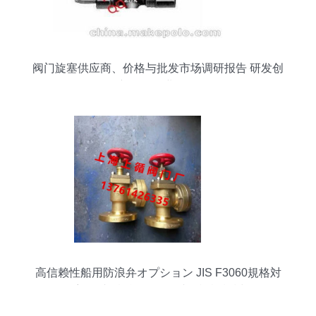
阀门旋塞供应商、价格与批发市场调研报告 研发创
新驱动行业发展
高信赖性船用防浪弁オプション JIS F3060規格対
応ダブル機能ヴァルブLR認証検討