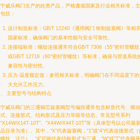
南宁威乐阀门生产的此类产品，严格遵循国家及行业相关标准，
要包括：
设计制造标准：GB/T 12240《通用阀门 铁制旋塞阀》等相
国家标准，确保阀门的基本性能与安全可靠性。
连接端标准：螺纹连接通常符合GB/T 7306（55°密封管螺
或GB/T 12716（60°密封管螺纹）等标准，确保与管道系统
兼容性与密封性。
压力-温度额定值：参照相关标准，明确阀门在不同温度下的
大允许工作压力。
、 主要型号与结构特点
南宁威乐阀门的三通铜芯旋塞阀型号编排通常包含材质代号、驱
方式、连接形式、结构形式及压力等级等信息。常见型号系列
“X14W/X14T-10T”、“X44W/X44T-10T”等（具体型号以公司最
品目录为准）。其中，“X”代表旋塞阀，“1”或“4”代表连接形式（
螺纹、法兰），“4”可能代表结构形式为三通，“W”或“T”代表阀