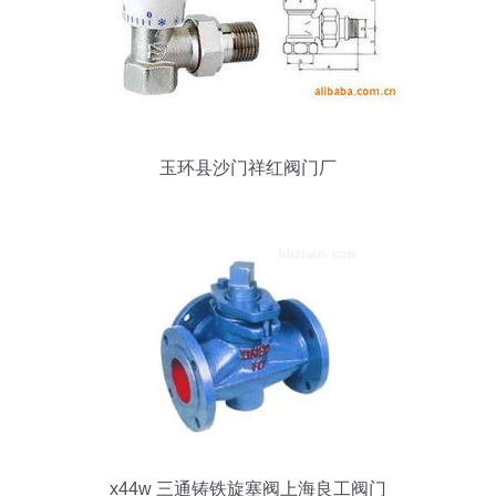
玉环县沙门祥红阀门厂
x44w 三通铸铁旋塞阀上海良工阀门