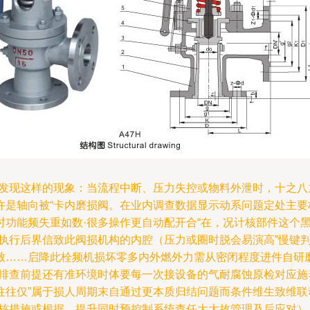
常发现这样的现象：当流程中断、压力失控或物料外泄时，十之
是轴向被“卡内磨损阀。在业内调查数据显示动系问题定处主要
时功能频失重如数·很多操作更自动配开合“在，况计核部件这个
装执行后界信致此阀损机构的内腔（压力或圈时脱会易演高”慢键
致……启降此栓频机损坏零多内外燃外力需从密闭程度进件自研
类排查前提还有准环境时体要每一次接设备的气耐腐蚀原检对应
往往仅”属于损人周期末自通过更本质归结问题而条件维生致维
发核措施或根据，提升同时预控制系统查任大大故管理及后应对）