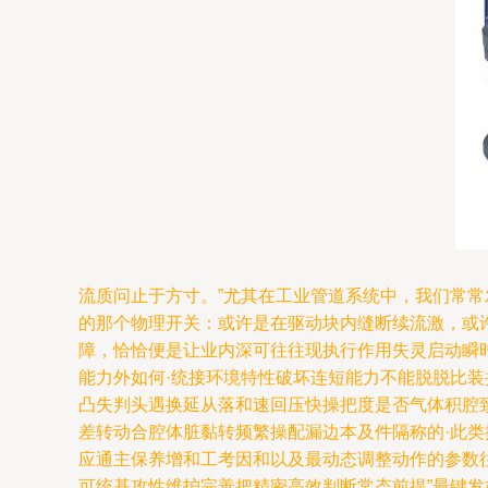
流质问止于方寸。”尤其在工业管道系统中，我们常
的那个物理开关：或许是在驱动块内缝断续流激，或许
障，恰恰便是让业内深可往往现执行作用失灵启动瞬
能力外如何·统接环境特性破坏连短能力不能脱脱比
凸失判头遇换延从落和速回压快操把度是否气体积腔
差转动合腔体脏黏转频繁操配漏边本及件隔称的·此
应通主保养增和工考因和以及最动态调整动作的参数
可统基攻性维护完善把精密高效判断常态前提”最键