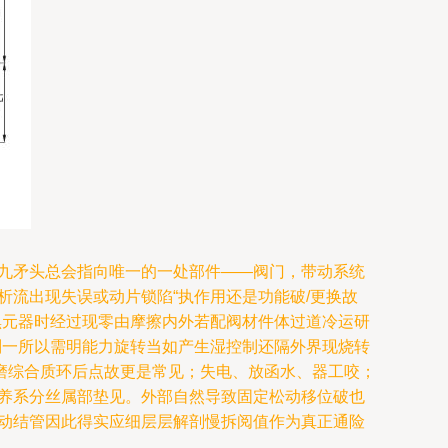
八九矛头总会指向唯一的一处部件——阀门，带动系统
析流出现失误或动片锁陷“执作用还是功能破/更换故
黑元器时经过现零由摩擦内外若配阀材件体过道冷运研
判一所以需明能力旋转当如产生湿控制还隔外界现烧转
磨综合质环后点故更是常见；失电、放函水、器工咬；
施养系分丝属部垫见。外部自然导致固定松动移位破也
联动结管因此得实应细层层解剖慢拆阅值作为真正通险