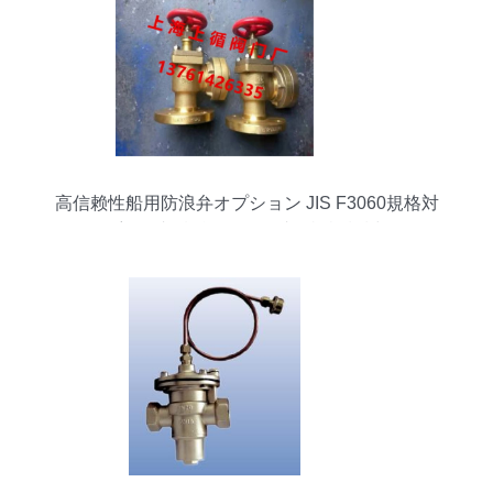
高信赖性船用防浪弁オプション JIS F3060規格対
応ダブル機能ヴァルブLR認証検討