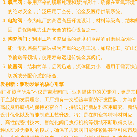
氧气阀
：采用严格的脱脂处理和禁油设计，确保在富氧环境
的绝对安全，广泛应用于空分、冶金及医疗供氧系统。
电站阀
：专为电厂的高温高压环境设计，材料等级高，结构
固，是保障电力生产安全的核心设备之一。
陶瓷阀门
：利用工程陶瓷极高的硬度和卓越的耐磨耐腐蚀性
能，专攻磨损与腐蚀极为严重的恶劣工况，如煤化工、矿山
浆输送等领域，使用寿命远超传统金属阀门。
旋塞阀
：结构简单，启闭迅速，流体阻力小，适用于需要快
切断或分配介质的场合。
研发创新：驱动发展的核心引擎
“阀门和旋塞研发”不仅是吉宏阀门厂业务描述中的关键词，更是其
根于血脉的发展理念。工厂拥有一支经验丰富的研发团队，并与
所高校及科研机构保持紧密合作，持续进行新材料应用研究、新
构设计优化以及智能制造工艺升级。特别是在陶瓷等特种材料应
用、高性能密封技术、智能化阀门执行机构等领域不断取得突破
这种以研发为驱动的模式，确保了吉宏阀门能够紧跟甚至引领市