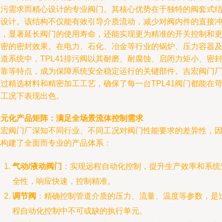
排污需求而精心设计的专业阀门。其核心优势在于独特的阀套式
构设计。该结构不仅能有效引导介质流动，减少对阀内件的直接
刷，显著延长阀门的使用寿命，还能实现更为精准的开关控制和
严密的密封效果。在电力、石化、冶金等行业的锅炉、压力容器
道系统中，TPL41排污阀以其耐磨、耐腐蚀、启闭力矩小、密
可靠等特点，成为保障系统安全稳定运行的关键部件。吉宏阀门
过精选材料和精密加工工艺，确保了每一台TPL41阀门都能在
刻工况下表现出色。
多元化产品矩阵：满足全场景流体控制需求
吉宏阀门厂深知不同行业、不同工况对阀门性能要求的差异性，
此构建了全面而专业的产品体系：
气动/液动阀门
：实现远程自动化控制，提升生产效率和系统
全性，响应快速，控制精准。
调节阀
：精确控制管道介质的压力、流量、温度等参数，是
程自动化控制中不可或缺的执行单元。